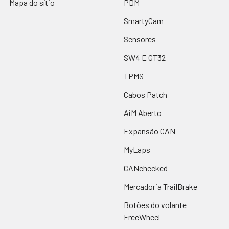
Mapa do sítio
PDM
SmartyCam
Sensores
SW4 E GT32
TPMS
Cabos Patch
AiM Aberto
Expansão CAN
MyLaps
CANchecked
Mercadoria TrailBrake
Botões do volante
FreeWheel