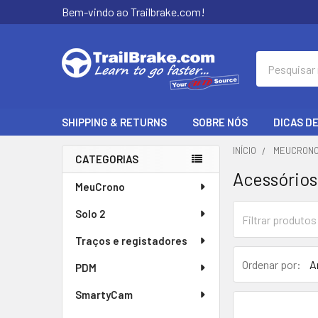
Bem-vindo ao Trailbrake.com!
Pesquisar
SHIPPING & RETURNS
SOBRE NÓS
DICAS D
INÍCIO
MEUCRON
CATEGORIAS
Acessório
Barra
MeuCrono
lateral
Solo 2
Traços e registadores
Ordenar por:
PDM
SmartyCam