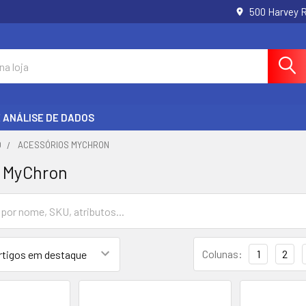
500 Harvey 
E ANÁLISE DE DADOS
O
ACESSÓRIOS MYCHRON
s MyChron
Colunas:
1
2