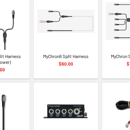
lit Harness
MyChron6 Split Harness
MyChron S
ower)
$60.00
$
.00