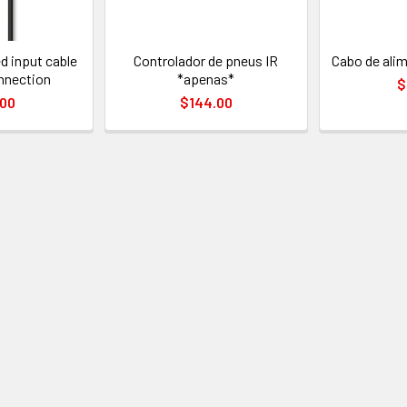
 input cable
Controlador de pneus IR
Cabo de ali
nnection
*apenas*
$
.00
$144.00