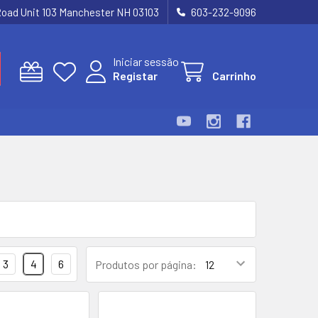
Road Unit 103 Manchester NH 03103
603-232-9096
Iniciar sessão
Registar
Carrinho
3
4
6
Produtos por página: