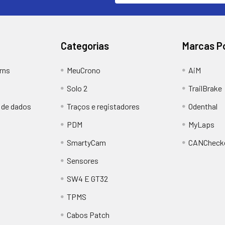
correio
eletrónico
Categorias
Marcas P
rns
MeuCrono
AiM
Solo 2
TrailBrake
e de dados
Traços e registadores
Odenthal
PDM
MyLaps
SmartyCam
CANCheck
Sensores
SW4 E GT32
TPMS
Cabos Patch