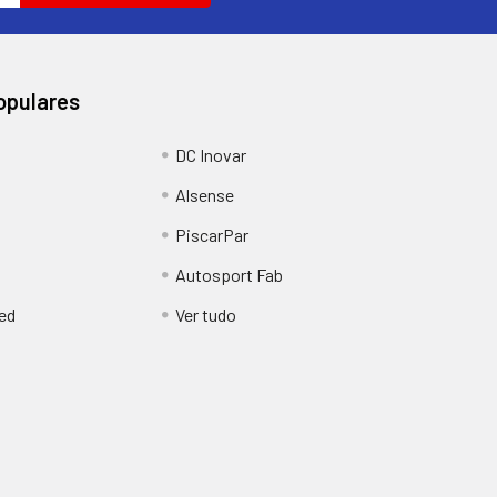
opulares
DC Inovar
Alsense
PiscarPar
Autosport Fab
ed
Ver tudo