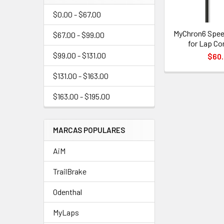
$0.00 - $67.00
MyChron6 Speed
$67.00 - $99.00
for Lap Co
$99.00 - $131.00
$60
$131.00 - $163.00
$163.00 - $195.00
MARCAS POPULARES
AiM
TrailBrake
Odenthal
MyLaps