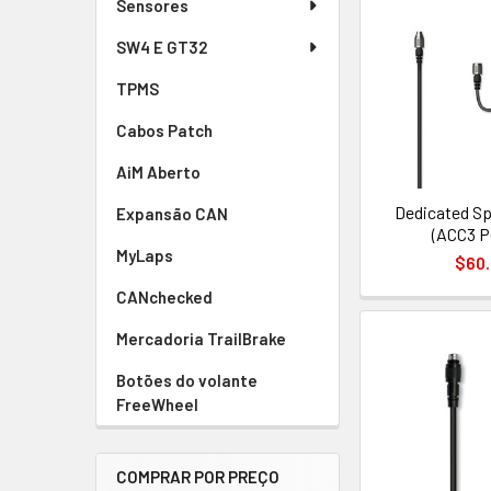
Sensores
SW4 E GT32
TPMS
Cabos Patch
AiM Aberto
Dedicated Sp
Expansão CAN
(ACC3 P
MyLaps
$60
CANchecked
Mercadoria TrailBrake
Botões do volante
FreeWheel
COMPRAR POR PREÇO