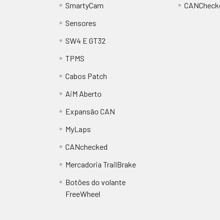
SmartyCam
CANCheck
Sensores
SW4 E GT32
TPMS
Cabos Patch
AiM Aberto
Expansão CAN
MyLaps
CANchecked
Mercadoria TrailBrake
Botões do volante
FreeWheel