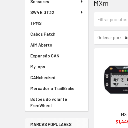
MXm
Sensores
SW4 E GT32
TPMS
Cabos Patch
Ordenar por:
AiM Aberto
Expansão CAN
MyLaps
CANchecked
Mercadoria TrailBrake
Botões do volante
FreeWheel
MX
$1,44
MARCAS POPULARES