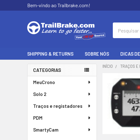
Bem-vindo ao Trailbrake.com!
Pesquisar
SHIPPING & RETURNS
SOBRE NÓS
DICAS D
INÍCIO
TRAÇOS E
CATEGORIAS
Barra
MeuCrono
lateral
Solo 2
Traços e registadores
PDM
SmartyCam