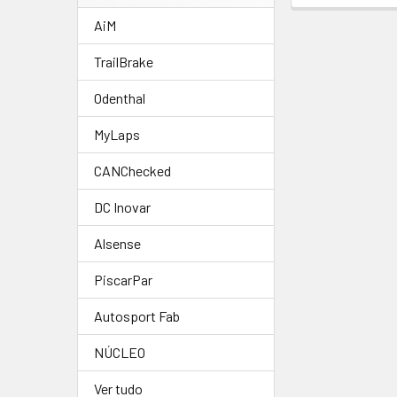
AiM
TrailBrake
Odenthal
MyLaps
CANChecked
DC Inovar
Alsense
PiscarPar
Autosport Fab
NÚCLEO
Ver tudo