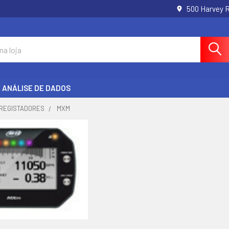
500 Harvey 
E ANÁLISE DE DADOS
 REGISTADORES
MXM