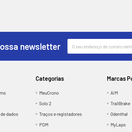
Endereço
nossa newsletter
de
correio
eletrónico
Categorias
Marcas P
rns
MeuCrono
AiM
Solo 2
TrailBrake
e de dados
Traços e registadores
Odenthal
PDM
MyLaps