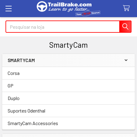
Pesquisar
SmartyCam
SMARTYCAM
Barra
Corsa
lateral
GP
Duplo
Suportes Odenthal
SmartyCam Accessories