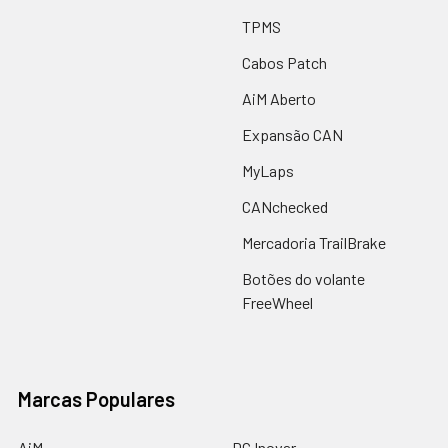
TPMS
Cabos Patch
AiM Aberto
Expansão CAN
MyLaps
CANchecked
Mercadoria TrailBrake
Botões do volante
FreeWheel
Marcas Populares
AiM
DC Inovar