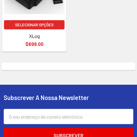
SELECIONAR OPÇÕES
XLog
$699.00
Subscrever A Nossa Newsletter
Rodapé
Endereço
de
correio
eletrónico