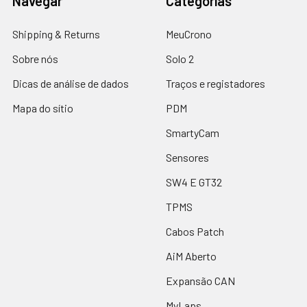
Navegar
Categorias
Shipping & Returns
MeuCrono
Sobre nós
Solo 2
Dicas de análise de dados
Traços e registadores
Mapa do sítio
PDM
SmartyCam
Sensores
SW4 E GT32
TPMS
Cabos Patch
AiM Aberto
Expansão CAN
MyLaps