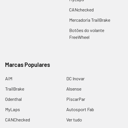
CANchecked
Mercadoria TrailBrake
Botões do volante
FreeWheel
Marcas Populares
AiM
DC Inovar
TrailBrake
Alsense
Odenthal
PiscarPar
MyLaps
Autosport Fab
CANChecked
Ver tudo