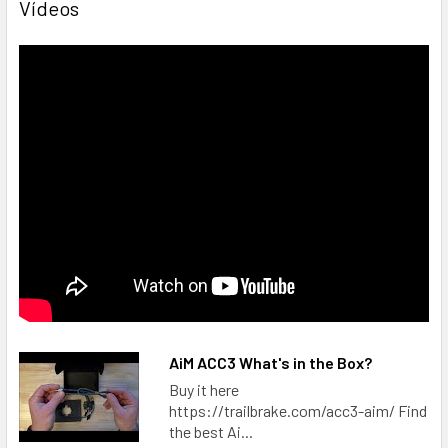
Vídeos
AiM ACC3 What's in the Box?
Buy it here
https://trailbrake.com/acc3-aim/ Find
the best Ai...