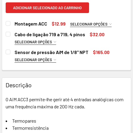
ADICIONAR SELECIONADO AO CARRINHO
Montagem ACC
$12.99
SELECIONAR OPÇÕES
HARDWARE DE MONTAGEM:
NECESSÁRIO
Cabo de ligação 719 a 719, 4 pinos
$32.00
Montagem ACC Tubo redondo de 1"
SELECIONAR OPÇÕES
CABO DE LIGAÇÃO:
Montagem ACC Tubo quadrado de 1"
NECESSÁRIO
Sensor de pressão AiM de 1/8" NPT
$165.00
Tubo redondo de 1,25" para montagem ACC
.5 metros
SELECIONAR OPÇÕES
GAMA DE PRESSÃO:
Tubo redondo de 1,5" para montagem ACC
1 metro
NECESSÁRIO
Tubo redondo de 1,625" para montagem ACC
1,5 metros
0-15
Descrição
Tubo redondo de 1,75" para montagem ACC
2 metros
0-50
2,5 metros
0-50 Absoluto
ESTOQUE
QUANTIDADE:
O AiM ACC3 permite-lhe gerir até 4 entradas analógicas com
ATUAL:
3 metros
0-5 BAR
DIMINUIR A QUANTIDADE DE SUPORTES ACC
AUMENTAR A QUANTIDADE DE SUPORTES ACC
uma frequência máxima de 200 Hz cada.
3,5 metros
0-10 BAR
4 contadores
0-150
Termopares
Termorresistência
0-300
ESTOQUE
QUANTIDADE: