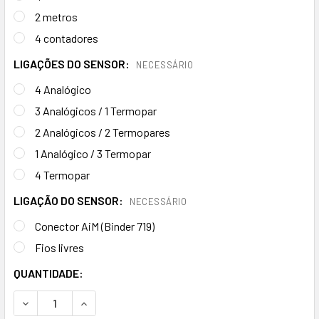
2 metros
4 contadores
LIGAÇÕES DO SENSOR:
NECESSÁRIO
4 Analógico
3 Analógicos / 1 Termopar
2 Analógicos / 2 Termopares
1 Analógico / 3 Termopar
4 Termopar
LIGAÇÃO DO SENSOR:
NECESSÁRIO
Conector AiM (Binder 719)
Fios livres
ESTOQUE
QUANTIDADE:
ATUAL:
DIMINUIR A QUANTIDADE DE ACC3 AIM
AUMENTAR A QUANTIDADE DE ACC3 AIM