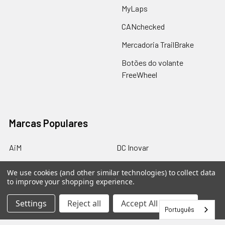
MyLaps
CANchecked
Mercadoria TrailBrake
Botões do volante
FreeWheel
Marcas Populares
AiM
DC Inovar
TrailBrake
Alsense
We use cookies (and other similar technologies) to collect data
to improve your shopping experience.
Odenthal
PiscarPar
MyLaps
Autosport Fab
Settings
Reject all
Accept All Cookies
Português
CANChecked
Ver tudo