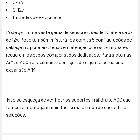
0-5 V
ATUAL:
0-2000
DIMINUIR A QUANTIDADE DE 719 PARA 719 PATCH CABLE, 4 
AUMENTAR A QUANTIDADE DE 719 PARA 719 PAT
0-12v
ESTOQUE
QUANTIDADE:
Entradas de velocidade
ATUAL:
DIMINUIR A QUANTIDADE DE SENSOR DE PRESSÃO AIM DE 1/
AUMENTAR A QUANTIDADE DE SENSOR DE PRESS
Pode gerir uma vasta gama de sensores, desde TC até à saída
de 12v. Pode também misturá-los com as 5 configurações de
cablagem opcionais, tendo em atenção que os termopares
requerem os cabos compensados dedicados. Para sistemas
AiM, o ACC3 é facilmente configurado e gerido como uma
expansão AiM.
Não se esqueça de verificar os
suportes TrailBrake ACC
que
tornam a montagem mais fácil e mais limpa do que outras
soluções.