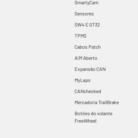
SmartyCam
Sensores
SW4 E GT32
TPMS
Cabos Patch
AiM Aberto
Expansão CAN
MyLaps
CANchecked
Mercadoria TrailBrake
Botões do volante
FreeWheel