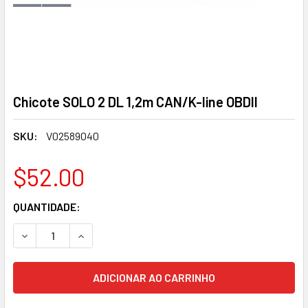
Chicote SOLO 2 DL 1,2m CAN/K-line OBDII
SKU:
V02589040
$52.00
ESTOQUE
QUANTIDADE:
ATUAL:
DIMINUIR A QUANTIDADE DE CHICOTES SOLO 2 DL 1.2M CAN/
AUMENTAR A QUANTIDADE DE CABLAGEM SOLO 2 