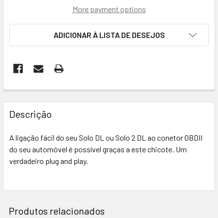
More payment options
ADICIONAR À LISTA DE DESEJOS
FREQUENTEMENTE
COMPRADOS
Descrição
EM
CONJUNTO:
A ligação fácil do seu Solo DL ou Solo 2 DL ao conetor OBDII
do seu automóvel é possível graças a este chicote. Um
SELECIONAR
verdadeiro plug and play.
TUDO
ADICIONAR
SELECIONADO
AO CARRINHO
Produtos relacionados